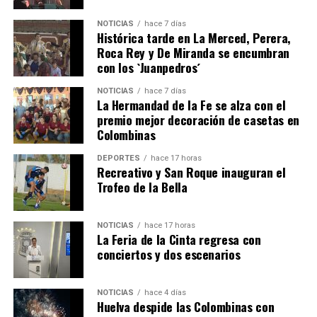
NOTICIAS
hace 7 días
Histórica tarde en La Merced, Perera,
Roca Rey y De Miranda se encumbran
con los `Juanpedros´
NOTICIAS
hace 7 días
La Hermandad de la Fe se alza con el
SEXTA CORRIDA DE LAS FIESTAS COLOMBINAS
premio mejor decoración de casetas en
Colombinas
2026
hace 4 días
·
Huelvatv
DEPORTES
hace 17 horas
Recreativo y San Roque inauguran el
Trofeo de la Bella
NOTICIAS
hace 17 horas
La Feria de la Cinta regresa con
conciertos y dos escenarios
NOTICIAS
hace 4 días
Huelva despide las Colombinas con