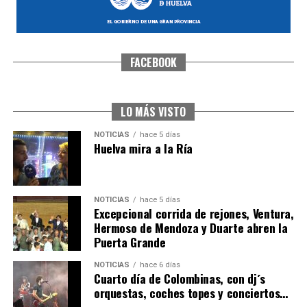
FACEBOOK
CUARTA CORRIDA DE LAS FIESTAS COLOMBINAS
2026
hace 6 días
·
Huelvatv
LO MÁS VISTO
NOTICIAS
hace 5 días
Huelva mira a la Ría
NOTICIAS
hace 5 días
Excepcional corrida de rejones, Ventura,
Hermoso de Mendoza y Duarte abren la
Puerta Grande
4º DÍA DE LAS FIESTAS COLOMBINAS 2026
NOTICIAS
hace 6 días
hace 6 días
·
Huelvatv
Cuarto día de Colombinas, con dj´s
orquestas, coches topes y conciertos…