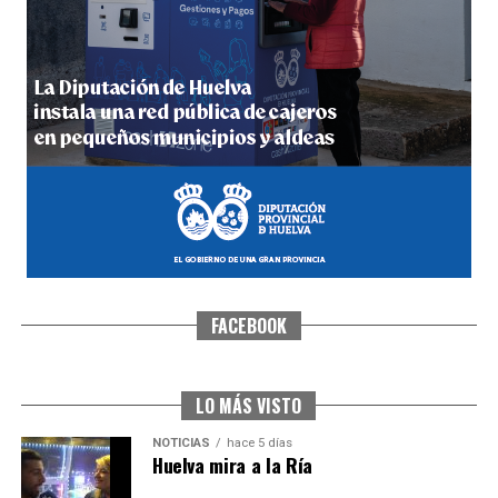
5º DÍA DE LAS FIESTAS COLOMBINAS 2026
hace 6 días
·
Huelvatv
FACEBOOK
CUARTA CORRIDA DE LAS FIESTAS COLOMBINAS
2026
hace 6 días
·
Huelvatv
LO MÁS VISTO
NOTICIAS
hace 5 días
Huelva mira a la Ría