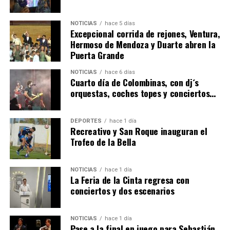
NOTICIAS
hace 5 días
Excepcional corrida de rejones, Ventura,
Hermoso de Mendoza y Duarte abren la
Puerta Grande
4º DÍA DE LAS FIESTAS COLOMBINAS 2026
NOTICIAS
hace 6 días
hace 7 días
·
Huelvatv
Cuarto día de Colombinas, con dj´s
orquestas, coches topes y conciertos…
DEPORTES
hace 1 día
Recreativo y San Roque inauguran el
Trofeo de la Bella
NOTICIAS
hace 1 día
La Feria de la Cinta regresa con
SEXTA CORRIDA DE LAS FIESTAS COLOMBINAS
conciertos y dos escenarios
2026
hace 4 días
·
Huelvatv
NOTICIAS
hace 1 día
Pase a la final en juego para Sebastián