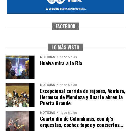
FACEBOOK
CUARTA CORRIDA DE LAS FIESTAS COLOMBINAS
2026
hace 6 días
·
Huelvatv
LO MÁS VISTO
NOTICIAS
hace 5 días
Huelva mira a la Ría
NOTICIAS
hace 5 días
Excepcional corrida de rejones, Ventura,
Hermoso de Mendoza y Duarte abren la
Puerta Grande
4º DÍA DE LAS FIESTAS COLOMBINAS 2026
NOTICIAS
hace 6 días
hace 6 días
·
Huelvatv
Cuarto día de Colombinas, con dj´s
orquestas, coches topes y conciertos…