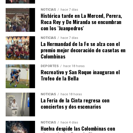
NOTICIAS
hace 7 días
Histórica tarde en La Merced, Perera,
Roca Rey y De Miranda se encumbran
con los `Juanpedros´
NOTICIAS
hace 7 días
La Hermandad de la Fe se alza con el
SEXTA CORRIDA DE LAS FIESTAS COLOMBINAS
premio mejor decoración de casetas en
Colombinas
2026
hace 4 días
·
Huelvatv
DEPORTES
hace 18 horas
Recreativo y San Roque inauguran el
Trofeo de la Bella
NOTICIAS
hace 18 horas
La Feria de la Cinta regresa con
conciertos y dos escenarios
NOTICIAS
hace 4 días
Huelva despide las Colombinas con