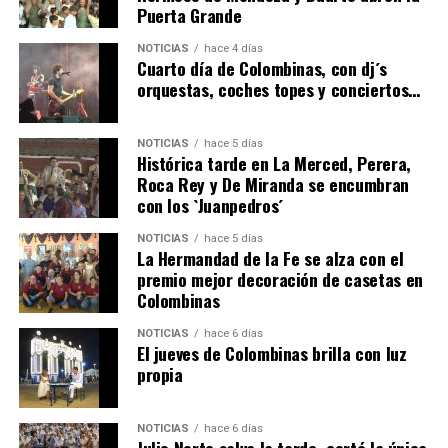
Puerta Grande
4º DÍA DE LAS FIESTAS COLOMBINAS 2026
NOTICIAS
hace 4 días
hace 4 días
·
Huelvatv
Cuarto día de Colombinas, con dj´s
orquestas, coches topes y conciertos…
NOTICIAS
hace 5 días
Histórica tarde en La Merced, Perera,
Roca Rey y De Miranda se encumbran
con los `Juanpedros´
NOTICIAS
hace 5 días
La Hermandad de la Fe se alza con el
SEXTA CORRIDA DE LAS FIESTAS COLOMBINAS
premio mejor decoración de casetas en
Colombinas
2026
hace 2 días
·
Huelvatv
NOTICIAS
hace 6 días
El jueves de Colombinas brilla con luz
propia
NOTICIAS
hace 6 días
Julio Norte salva la tarde, cortó la única