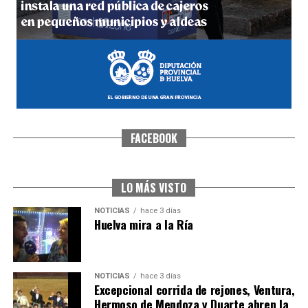
hace 3 días
·
Huelvatv
FACEBOOK
CUARTA CORRIDA DE LAS FIESTAS COLOMBINAS
2026
hace 4 días
·
Huelvatv
LO MÁS VISTO
NOTICIAS
hace 3 días
Huelva mira a la Ría
NOTICIAS
hace 3 días
Excepcional corrida de rejones, Ventura,
Hermoso de Mendoza y Duarte abren la