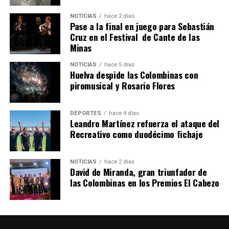
NOTICIAS
hace 2 días
Pase a la final en juego para Sebastián
SEXTA CORRIDA DE LAS FIESTAS COLOMBINAS
Cruz en el Festival de Cante de las
Minas
2026
hace 5 días
·
Huelvatv
NOTICIAS
hace 5 días
Huelva despide las Colombinas con
piromusical y Rosario Flores
DEPORTES
hace 4 días
Leandro Martínez refuerza el ataque del
Recreativo como duodécimo fichaje
NOTICIAS
hace 2 días
David de Miranda, gran triunfador de
las Colombinas en los Premios El Cabezo