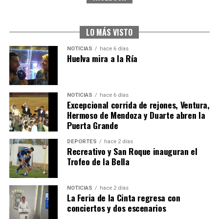
CUARTA CORRIDA DE LAS FIESTAS COLOMBINAS
2026
hace 7 días
·
Huelvatv
LO MÁS VISTO
NOTICIAS
hace 6 días
Huelva mira a la Ría
NOTICIAS
hace 6 días
Excepcional corrida de rejones, Ventura,
Hermoso de Mendoza y Duarte abren la
Puerta Grande
4º DÍA DE LAS FIESTAS COLOMBINAS 2026
DEPORTES
hace 2 días
hace 1 semana
·
Huelvatv
Recreativo y San Roque inauguran el
Trofeo de la Bella
NOTICIAS
hace 2 días
La Feria de la Cinta regresa con
conciertos y dos escenarios