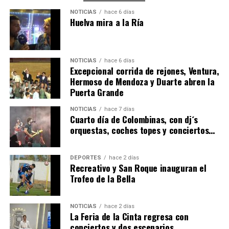
NOTICIAS
hace 6 días
Huelva mira a la Ría
NOTICIAS
hace 6 días
Excepcional corrida de rejones, Ventura,
Hermoso de Mendoza y Duarte abren la
Puerta Grande
4º DÍA DE LAS FIESTAS COLOMBINAS 2026
NOTICIAS
hace 7 días
hace 7 días
·
Huelvatv
Cuarto día de Colombinas, con dj´s
orquestas, coches topes y conciertos…
DEPORTES
hace 2 días
Recreativo y San Roque inauguran el
Trofeo de la Bella
NOTICIAS
hace 2 días
La Feria de la Cinta regresa con
SEXTA CORRIDA DE LAS FIESTAS COLOMBINAS
conciertos y dos escenarios