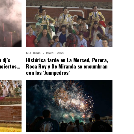
NOTICIAS
hace 6 días
 dj´s
Histórica tarde en La Merced, Perera,
nciertos…
Roca Rey y De Miranda se encumbran
con los `Juanpedros´