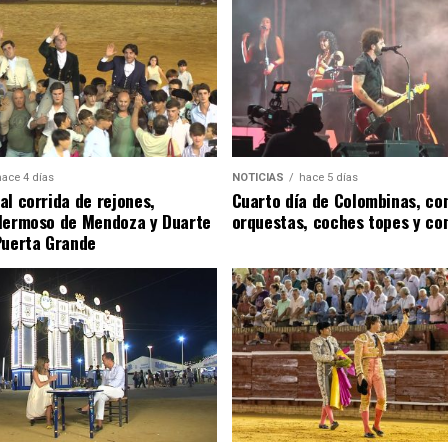
hace 4 días
NOTICIAS
hace 5 días
al corrida de rejones,
Cuarto día de Colombinas, con
Hermoso de Mendoza y Duarte
orquestas, coches topes y co
Puerta Grande