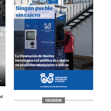
QUINTA CORRIDA DE LAS FIESTAS
COLOMBINAS 2026
hace 4 días
·
Huelvatv
ar
FACEBOOK