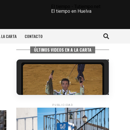
El tiempo - Tutiempo.net
El tiempo en Huelva
A LA CARTA
CONTACTO
ÚLTIMOS VIDEOS EN A LA CARTA
PUBLICIDAD
6º DÍA DE LAS FIESTAS COLOMBINAS
2026
hace 3 días
·
Huelvatv