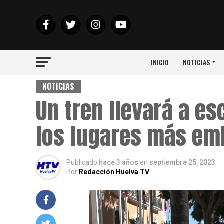
INICIO
NOTICIAS
NOTICIAS
Un tren llevará a es
los lugares más em
Publicado
hace 3 años
en
septiembre 25, 2023
Por
Redacción Huelva TV