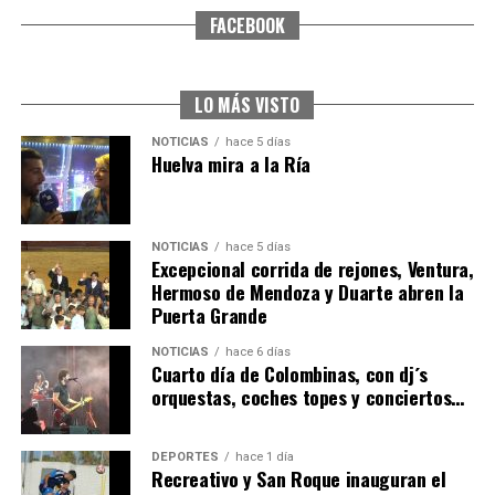
FACEBOOK
CUARTA CORRIDA DE LAS FIESTAS COLOMBINAS
2026
hace 6 días
·
Huelvatv
LO MÁS VISTO
NOTICIAS
hace 5 días
Huelva mira a la Ría
NOTICIAS
hace 5 días
Excepcional corrida de rejones, Ventura,
Hermoso de Mendoza y Duarte abren la
Puerta Grande
4º DÍA DE LAS FIESTAS COLOMBINAS 2026
NOTICIAS
hace 6 días
hace 6 días
·
Huelvatv
Cuarto día de Colombinas, con dj´s
orquestas, coches topes y conciertos…
DEPORTES
hace 1 día
Recreativo y San Roque inauguran el