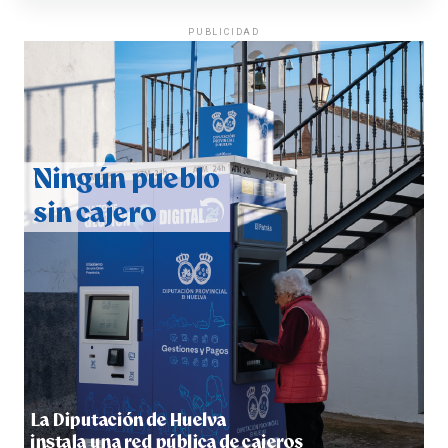
PUBLICIDAD
QUINTA CORRIDA DE LAS FIESTAS COLOMBINAS
2026
hace 6 días
·
Huelvatv
5º DÍA DE LAS FIESTAS COLOMBINAS 2026
hace 6 días
·
Huelvatv