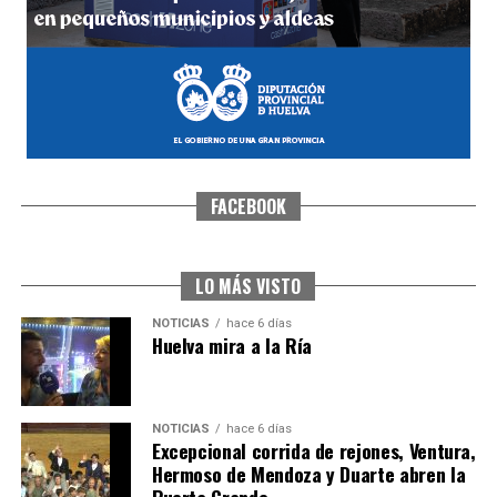
FACEBOOK
CUARTA CORRIDA DE LAS FIESTAS COLOMBINAS
2026
hace 1 semana
·
Huelvatv
LO MÁS VISTO
NOTICIAS
hace 6 días
Huelva mira a la Ría
NOTICIAS
hace 6 días
Excepcional corrida de rejones, Ventura,
Hermoso de Mendoza y Duarte abren la
Puerta Grande