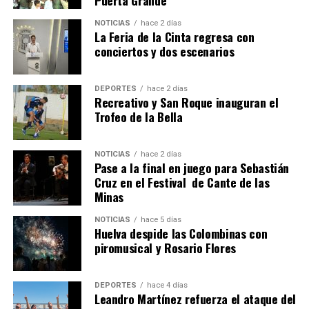
4º DÍA DE LAS FIESTAS COLOMBINAS 2026
NOTICIAS
hace 2 días
hace 1 semana
·
Huelvatv
La Feria de la Cinta regresa con
conciertos y dos escenarios
DEPORTES
hace 2 días
Recreativo y San Roque inauguran el
Trofeo de la Bella
NOTICIAS
hace 2 días
Pase a la final en juego para Sebastián
SEXTA CORRIDA DE LAS FIESTAS COLOMBINAS
Cruz en el Festival de Cante de las
Minas
2026
hace 5 días
·
Huelvatv
NOTICIAS
hace 5 días
Huelva despide las Colombinas con
piromusical y Rosario Flores
DEPORTES
hace 4 días
Leandro Martínez refuerza el ataque del