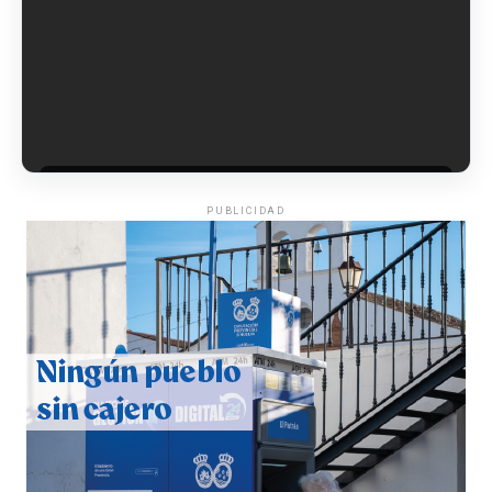
6º DÍA DE LAS FIESTAS COLOMBINAS 2026
hace 7 días
·
Huelvatv
PUBLICIDAD
QUINTA CORRIDA DE LAS FIESTAS COLOMBINAS
2026
hace 1 semana
·
Huelvatv