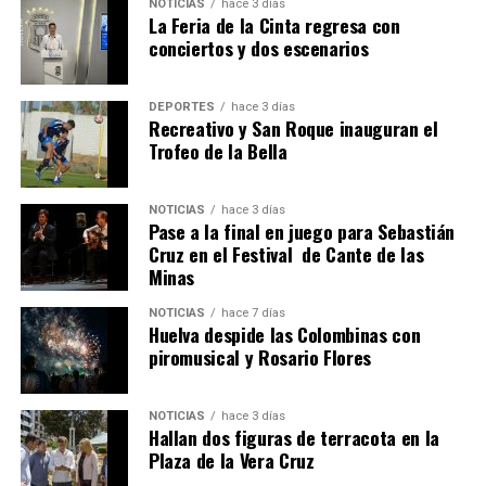
NOTICIAS
hace 3 días
La Feria de la Cinta regresa con
conciertos y dos escenarios
DEPORTES
hace 3 días
Recreativo y San Roque inauguran el
Trofeo de la Bella
4º DÍA DE LAS FIESTAS COLOMBINAS 2026
NOTICIAS
hace 3 días
hace 1 semana
·
Huelvatv
Pase a la final en juego para Sebastián
Cruz en el Festival de Cante de las
Minas
NOTICIAS
hace 7 días
Huelva despide las Colombinas con
piromusical y Rosario Flores
NOTICIAS
hace 3 días
Hallan dos figuras de terracota en la
SEXTA CORRIDA DE LAS FIESTAS COLOMBINAS
Plaza de la Vera Cruz
2026