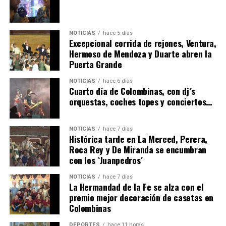
NOTICIAS
hace 5 días
Excepcional corrida de rejones, Ventura,
Hermoso de Mendoza y Duarte abren la
Puerta Grande
4º DÍA DE LAS FIESTAS COLOMBINAS 2026
NOTICIAS
hace 6 días
hace 6 días
·
Huelvatv
Cuarto día de Colombinas, con dj´s
orquestas, coches topes y conciertos…
NOTICIAS
hace 7 días
Histórica tarde en La Merced, Perera,
Roca Rey y De Miranda se encumbran
con los `Juanpedros´
NOTICIAS
hace 7 días
La Hermandad de la Fe se alza con el
SEXTA CORRIDA DE LAS FIESTAS COLOMBINAS
premio mejor decoración de casetas en
Colombinas
2026
hace 4 días
·
Huelvatv
DEPORTES
hace 11 horas