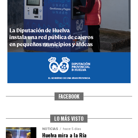
5º DÍA DE LAS FIESTAS COLOMBINAS 2026
hace 5 días
·
Huelvatv
FACEBOOK
CUARTA CORRIDA DE LAS FIESTAS COLOMBINAS
2026
hace 5 días
·
Huelvatv
LO MÁS VISTO
NOTICIAS
hace 5 días
Huelva mira a la Ría